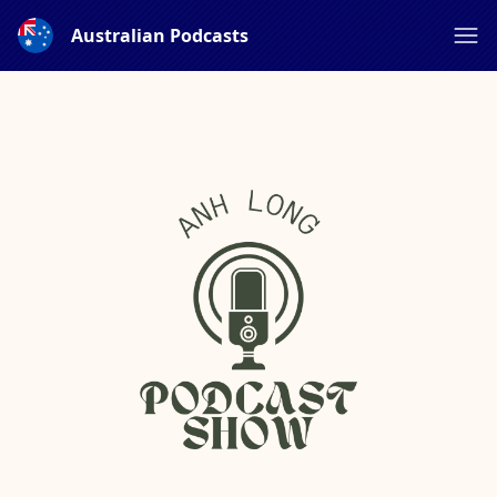
Australian Podcasts