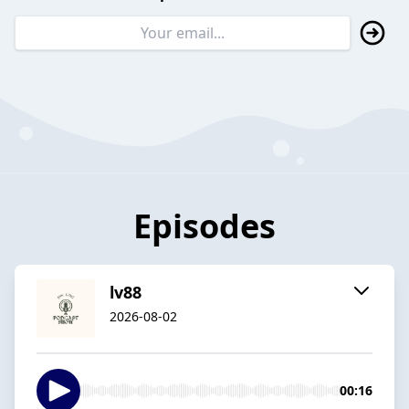
Episodes
lv88
2026-08-02
00:16