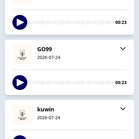
00:23
GO99
2026-07-24
00:23
kuwin
2026-07-24