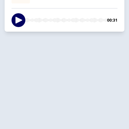
00:31