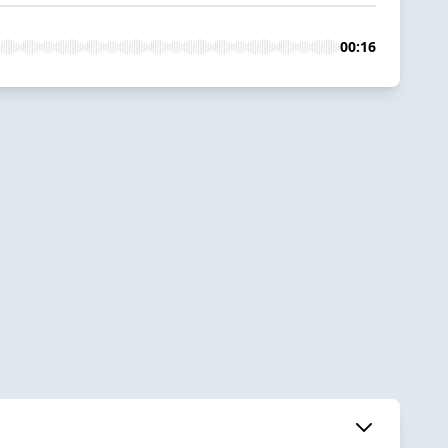
00:16