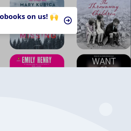
iobooks on us! 🙌