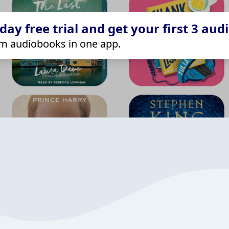
ay free trial and get your first 3 aud
m audiobooks in one app.