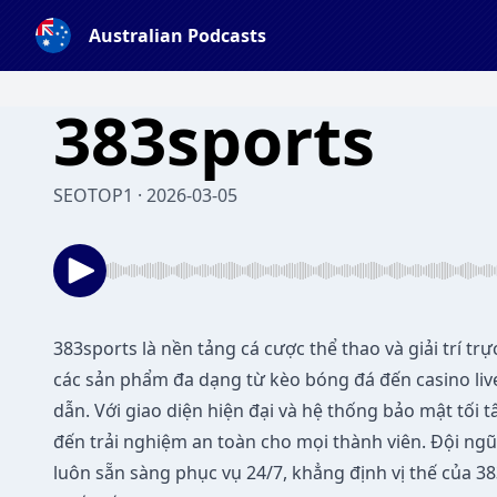
Australian Podcasts
383sports
SEOTOP1 · 2026-03-05
⁠383sports⁠
là nền tảng cá cược thể thao và giải trí trự
các sản phẩm đa dạng từ kèo bóng đá đến casino live
dẫn. Với giao diện hiện đại và hệ thống bảo mật tối 
đến trải nghiệm an toàn cho mọi thành viên. Đội ng
luôn sẵn sàng phục vụ 24/7, khẳng định vị thế của 38