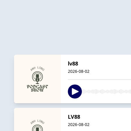
lv88
2026-08-02
LV88
2026-08-02