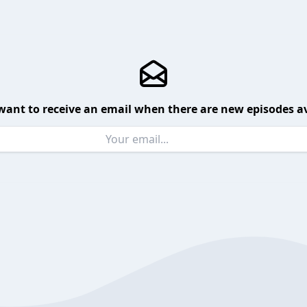
want to receive an email when there are new episodes av