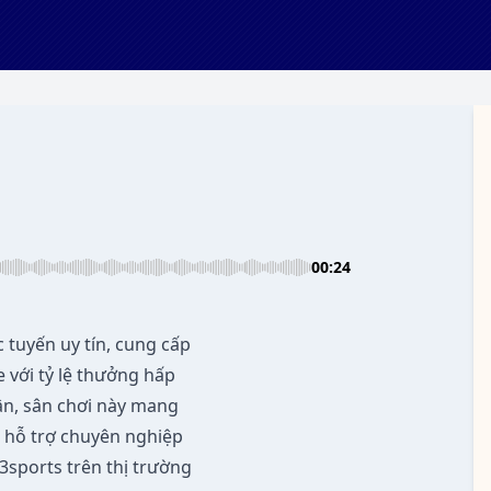
00:24
c tuyến uy tín, cung cấp
 với tỷ lệ thưởng hấp
tân, sân chơi này mang
ũ hỗ trợ chuyên nghiệp
3sports trên thị trường