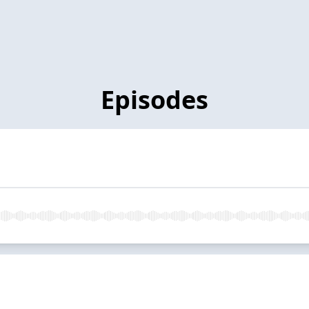
Episodes