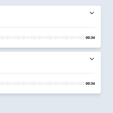
00:34
00:34