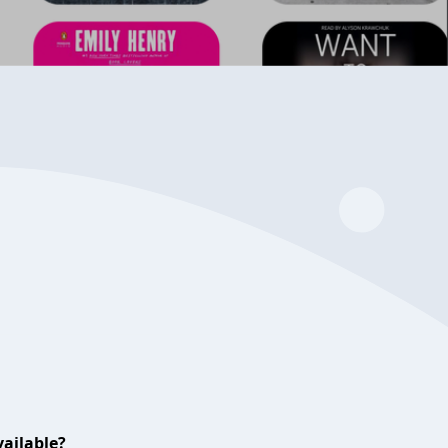
ailable?