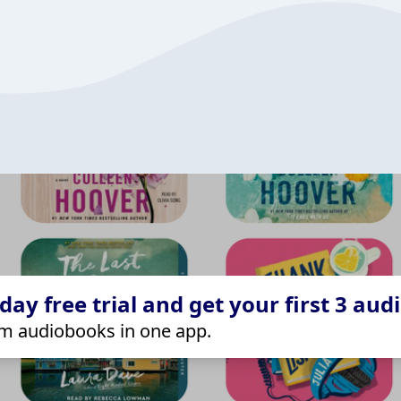
ay free trial and get your first 3 aud
m audiobooks in one app.