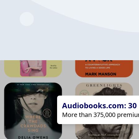
Audiobooks.com: 30 d
More than 375,000 premiu