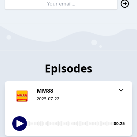
Episodes
MM88
2025-07-22
00:25